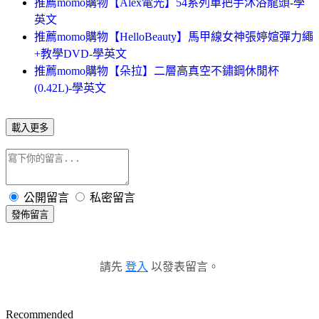
推薦momo購物【Alex電光】54系列單把手沐浴龍頭-學
英文
推薦momo購物【HelloBeauty】馬甲線女神張婷媗彈力繩
+教學DVD-學英文
推薦momo購物【朵拉】二層高真空不鏽鋼休閒杯
(0.42L)-學英文
載入更多
公開留言
私密留言
發佈留言
請先
登入
以發表留言。
Recommended