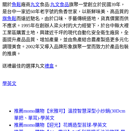
關於
魚鬆
廠商
丸文
食品:
丸文食品
旗聚一堂創立於民國39年，
是台中一家近60年老字號的魚香世家，以新鮮味美、高品質的
旗魚鬆
而遠近馳名，由於口味、手藝傳統道地，貨真價實而供
不應求。1995年在創辦人梁火村的大力經營下，於台中縣大裡
工業區購置土地，興建近千坪的現代自動化安全衛生廠房，全
面提升產品品質、增加產量，並由魚產結合農產製造更多元化
調理美食。2002年又導入品牌形象旗聚一堂而致力於產品包裝
的推廣。
送禮最佳的選擇丸文
禮盒
。
學英文
推薦momo購物【米雅可】溫控智慧深型小炒鍋(30Dcm
單把、單耳)-學英文
推薦momo購物【迎光】花媽造型苔球-學英文