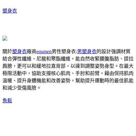
塑身衣
關於
塑身衣
廠商
equmen
男性塑身衣:
男塑身衣
的設計強調材質
結合彈性纖維、尼龍和聚酯纖維，能自然收緊腰腹脂肪、提拉
肩膀，更可以和緩地拉直背部，以達到調整姿勢身型。在最大
極限活動中，協助支撐核心肌肉、手肘和前臂，藉由保持肌肉
溫暖、提升身體機能和改善姿勢，幫助提升運動時的最佳肌能
和減少受傷風險。
魚鬆