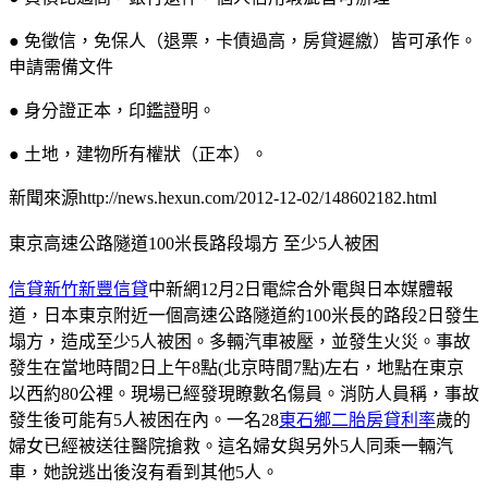
● 免徵信，免保人（退票，卡債過高，房貸遲繳）皆可承作。
申請需備文件
● 身分證正本，印鑑證明。
● 土地，建物所有權狀（正本）。
新聞來源http://news.hexun.com/2012-12-02/148602182.html
東京高速公路隧道100米長路段塌方 至少5人被困
信貸新竹新豐信貸
中新網12月2日電綜合外電與日本媒體報
道，日本東京附近一個高速公路隧道約100米長的路段2日發生
塌方，造成至少5人被困。多輛汽車被壓，並發生火災。事故
發生在當地時間2日上午8點(北京時間7點)左右，地點在東京
以西約80公裡。現場已經發現瞭數名傷員。消防人員稱，事故
發生後可能有5人被困在內。一名28
東石鄉二胎房貸利率
歲的
婦女已經被送往醫院搶救。這名婦女與另外5人同乘一輛汽
車，她說逃出後沒有看到其他5人。